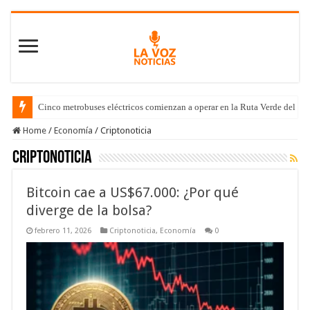
Cinco metrobuses eléctricos comienzan a operar en la Ruta Verde del C
Home
/
Economía
/
Criptonoticia
Criptonoticia
Bitcoin cae a US$67.000: ¿Por qué
diverge de la bolsa?
febrero 11, 2026
Criptonoticia
,
Economía
0