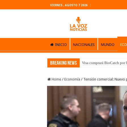
VIERNES , AGOSTO 7 2026
INICIO
NACIONALES
MUNDO
EC
Breaking News
Visa comprará BioCatch por U
Home
/
Economía
/
Tensión comercial: Nuevo