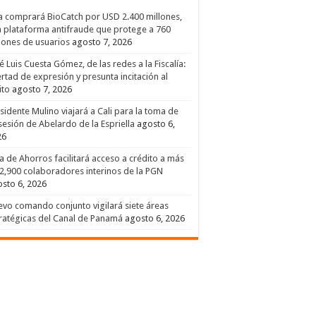
a comprará BioCatch por USD 2.400 millones,
 plataforma antifraude que protege a 760
lones de usuarios
agosto 7, 2026
é Luis Cuesta Gómez, de las redes a la Fiscalía:
ertad de expresión y presunta incitación al
ito
agosto 7, 2026
sidente Mulino viajará a Cali para la toma de
esión de Abelardo de la Espriella
agosto 6,
26
a de Ahorros facilitará acceso a crédito a más
2,900 colaboradores interinos de la PGN
sto 6, 2026
vo comando conjunto vigilará siete áreas
ratégicas del Canal de Panamá
agosto 6, 2026