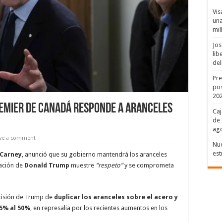
Vis
una
mil
Jos
lib
del
Pre
pos
20
emier de Canadá responde a aranceles
Caj
de 
ago
ve a comment
Nue
est
Carney
, anunció que su gobierno mantendrá los aranceles
ración de
Donald Trump
muestre
“respeto”
y se comprometa
ecisión de Trump de
duplicar los aranceles sobre el acero y
5% al 50%
, en represalia por los recientes aumentos en los