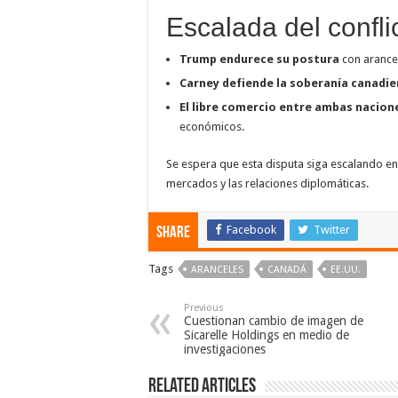
Escalada del confli
Trump endurece su postura
con arance
Carney defiende la soberanía canadi
El libre comercio entre ambas nacio
económicos.
Se espera que esta disputa siga escalando en
mercados y las relaciones diplomáticas.
Facebook
Twitter
Share
Tags
ARANCELES
CANADÁ
EE.UU.
Previous
Cuestionan cambio de imagen de
Sicarelle Holdings en medio de
investigaciones
Related Articles