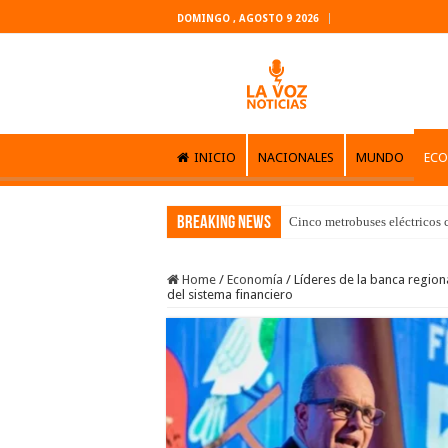
DOMINGO , AGOSTO 9 2026
INICIO
NACIONALES
MUNDO
EC
Breaking News
Cinco metrobuses eléctricos 
Home
/
Economía
/
Líderes de la banca regio
del sistema financiero