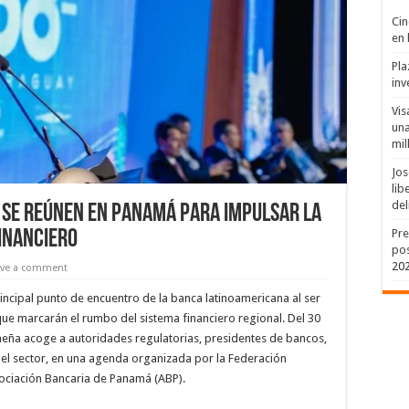
Cin
en 
Pla
inv
Vis
una
mil
Jos
lib
del
l se reúnen en Panamá para impulsar la
Pre
inanciero
pos
20
ave a comment
ncipal punto de encuentro de la banca latinoamericana al ser
que marcarán el rumbo del sistema financiero regional. Del 30
nameña acoge a autoridades regulatorias, presidentes de bancos,
del sector, en una agenda organizada por la Federación
ociación Bancaria de Panamá (ABP).