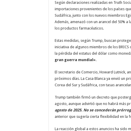
Según declaraciones realizadas en Truth Soci
importaciones provenientes de los países que 
Sudáfrica, junto con los nuevos miembros Egip
Además, amenazó con un arancel del 50% a l
los productos farmacéuticos.
Estas medidas, según Trump, buscan proteger
iniciativa de algunos miembros de los BRICS 
la pérdida del estatus del dólar como moneda
gran guerra mundial»
.
El secretario de Comercio, Howard Lutnick, ant
próximos días. La Casa Blanca ya envió un pr
Corea del Sur y Sudáfrica, con tasas arancelar
Trump también firmó un decreto que posterga
agosto, aunque advirtió que no habrá más p
agosto de 2025. No se concederán prórro
anterior que sugería cierta flexibilidad en la f
La reacción global a estos anuncios ha sido