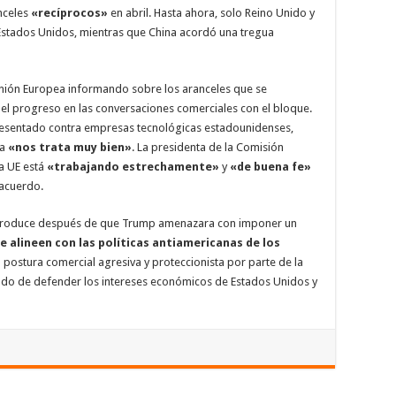
nceles
«recíprocos»
en abril. Hasta ahora, solo Reino Unido y
stados Unidos, mientras que China acordó una tregua
Unión Europea informando sobre los aranceles que se
del progreso en las conversaciones comerciales con el bloque.
presentado contra empresas tecnológicas estadounidenses,
a
«nos trata muy bien»
. La presidenta de la Comisión
a UE está
«trabajando estrechamente»
y
«de buena fe»
 acuerdo.
e produce después de que Trump amenazara con imponer un
e alineen con las políticas antiamericanas de los
a postura comercial agresiva y proteccionista por parte de la
rado de defender los intereses económicos de Estados Unidos y