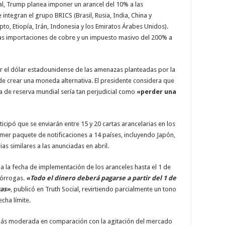
al, Trump planea imponer un arancel del 10% a las
integran el grupo BRICS (Brasil, Rusia, India, China y
to, Etiopía, Irán, Indonesia y los Emiratos Árabes Unidos).
as importaciones de cobre y un impuesto masivo del 200% a
 el dólar estadounidense de las amenazas planteadas por la
de crear una moneda alternativa. El presidente considera que
 de reserva mundial sería tan perjudicial como
«perder una
icipó que se enviarán entre 15 y 20 cartas arancelarias en los
imer paquete de notificaciones a 14 países, incluyendo Japón,
ias similares a las anunciadas en abril.
 la fecha de implementación de los aranceles hasta el 1 de
rórrogas.
«Todo el dinero deberá pagarse a partir del 1 de
gas»
, publicó en Truth Social, revirtiendo parcialmente un tono
echa límite.
 más moderada en comparación con la agitación del mercado