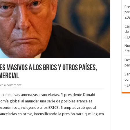
Pre
pos
20
Caj
de 
ago
Nue
est
Des
par
 masivos a los BRICS y otros países,
Sen
mercial
con
ago
ave a comment
l con nuevas amenazas arancelarias. El presidente Donald
omía global al anunciar una serie de posibles aranceles
 económicos, incluyendo a los BRICS. Trump advirtió que al
rancelarias en breve, intensificando la presión para que lleguen