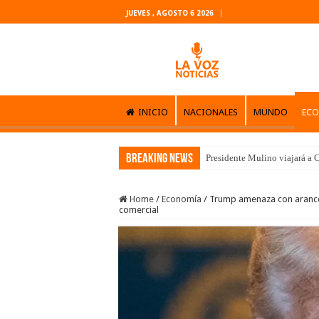
JUEVES , AGOSTO 6 2026
INICIO
NACIONALES
MUNDO
EC
Breaking News
Presidente Mulino viajará a C
Home
/
Economía
/
Trump amenaza con arancele
comercial