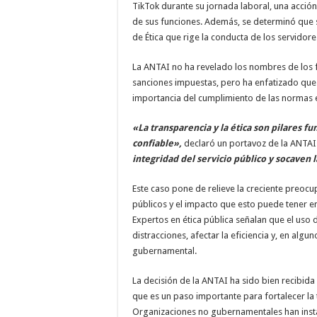
TikTok durante su jornada laboral, una acci
de sus funciones. Además, se determinó que s
de Ética que rige la conducta de los servidor
La ANTAI no ha revelado los nombres de los fu
sanciones impuestas, pero ha enfatizado que
importancia del cumplimiento de las normas ét
«La transparencia y la ética son pilares f
confiable»,
declaró un portavoz de la ANTAI
integridad del servicio público y socaven l
Este caso pone de relieve la creciente preocu
públicos y el impacto que esto puede tener e
Expertos en ética pública señalan que el uso 
distracciones, afectar la eficiencia y, en al
gubernamental.
La decisión de la ANTAI ha sido bien recibida
que es un paso importante para fortalecer la 
Organizaciones no gubernamentales han insta