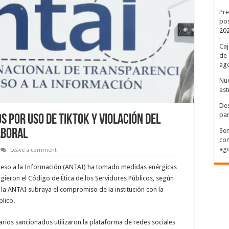
Pre
pos
20
Caj
de 
ago
Nue
est
Des
par
s por uso de TikTok y violación del
Sen
aboral
con
ago
Leave a comment
cceso a la Información (ANTAI) ha tomado medidas enérgicas
ngieron el Código de Ética de los Servidores Públicos, según
la ANTAI subraya el compromiso de la institución con la
blico.
arios sancionados utilizaron la plataforma de redes sociales