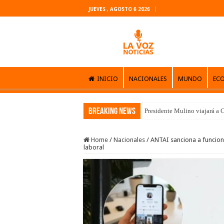
JUEVES , AGOSTO 6 2026
INICIO
NACIONALES
MUNDO
EC
Breaking News
Presidente Mulino viajará a C
Home
/
Nacionales
/
ANTAI sanciona a funciona
laboral