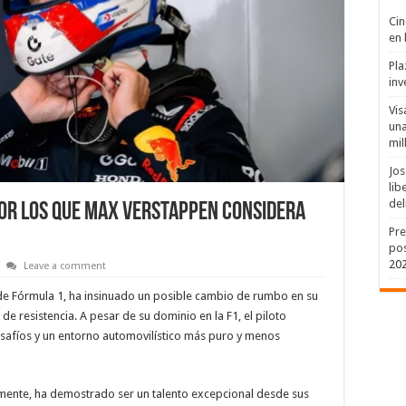
Cin
en 
Pla
inv
Vis
una
mil
Jos
lib
del
 por los que Max Verstappen Considera
Pre
pos
20
Leave a comment
e Fórmula 1, ha insinuado un posible cambio de rumbo en su
e resistencia. A pesar de su dominio en la F1, el piloto
afíos y un entorno automovilístico más puro y menos
mente, ha demostrado ser un talento excepcional desde sus