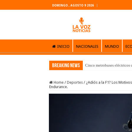
DOMINGO , AGOSTO 9 2026
INICIO
NACIONALES
MUNDO
EC
Breaking News
Cinco metrobuses eléctricos 
Home
/
Deportes
/
¿Adiós a la F1? Los Motivo
Endurance.