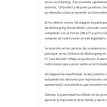
inicios en el karting. Tras ascender rápidame
victorias, 120 podios y 46 poles positions. S
ya obtenidos y busca expandir sus horizontes
En los últimos meses, Verstappen ha participa
de Nürburgring Nordschleife, conocido como
competido con un Ferrari 296 GT3 y un Porsc
competir sin restricciones en este legendario
Su incursión en las carreras de resistencia 
participar en las 24 Horas de Nürburgring en
F1. Esta decisión refleja su pasión por el au
restricciones que a veces siente en la Fórmula
Verstappen ha manifestado su descontento con
incluyendo las sanciones por expresiones cons
autenticidad, características que encuentra má
Además, la paternidad ha influido en las prior
apreciar la importancia de la familia y darse 