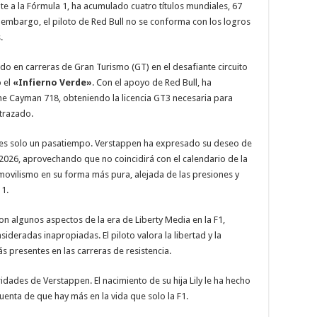
nte a la Fórmula 1, ha acumulado cuatro títulos mundiales, 67
in embargo, el piloto de Red Bull no se conforma con los logros
.
do en carreras de Gran Turismo (GT) en el desafiante circuito
 el
«Infierno Verde»
. Con el apoyo de Red Bull, ha
he Cayman 718, obteniendo la licencia GT3 necesaria para
 trazado.
no es solo un pasatiempo. Verstappen ha expresado su deseo de
 2026, aprovechando que no coincidirá con el calendario de la
tomovilismo en su forma más pura, alejada de las presiones y
 1.
 algunos aspectos de la era de Liberty Media en la F1,
ideradas inapropiadas. El piloto valora la libertad y la
s presentes en las carreras de resistencia.
idades de Verstappen. El nacimiento de su hija Lily le ha hecho
cuenta de que hay más en la vida que solo la F1.