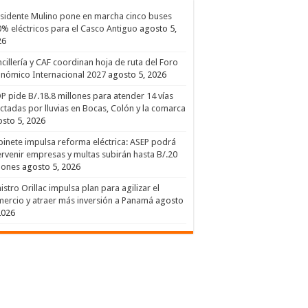
sidente Mulino pone en marcha cinco buses
% eléctricos para el Casco Antiguo
agosto 5,
26
cillería y CAF coordinan hoja de ruta del Foro
nómico Internacional 2027
agosto 5, 2026
 pide B/.18.8 millones para atender 14 vías
ctadas por lluvias en Bocas, Colón y la comarca
sto 5, 2026
inete impulsa reforma eléctrica: ASEP podrá
ervenir empresas y multas subirán hasta B/.20
lones
agosto 5, 2026
istro Orillac impulsa plan para agilizar el
ercio y atraer más inversión a Panamá
agosto
2026