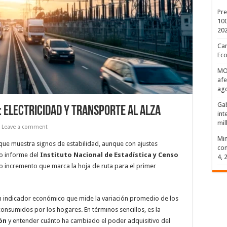
Pre
100
20
Can
Eco
MOP
afe
ago
Gab
: Electricidad y Transporte al Alza
int
mil
Leave a comment
Min
que muestra signos de estabilidad, aunque con ajustes
com
mo informe del
Instituto Nacional de Estadística y Censo
4, 
ro incremento que marca la hoja de ruta para el primer
n indicador económico que mide la variación promedio de los
consumidos por los hogares. En términos sencillos, es la
ión
y entender cuánto ha cambiado el poder adquisitivo del