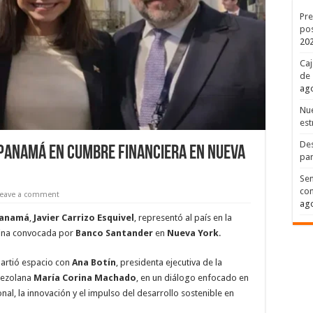
Pre
pos
20
Caj
de 
ago
Nue
est
Des
 Panamá en cumbre financiera en Nueva
par
Sen
con
Leave a comment
ago
Panamá
,
Javier Carrizo Esquivel
, representó al país en la
atina convocada por
Banco Santander
en
Nueva York
.
partió espacio con
Ana Botín
, presidenta ejecutiva de la
enezolana
María Corina Machado
, en un diálogo enfocado en
onal, la innovación y el impulso del desarrollo sostenible en