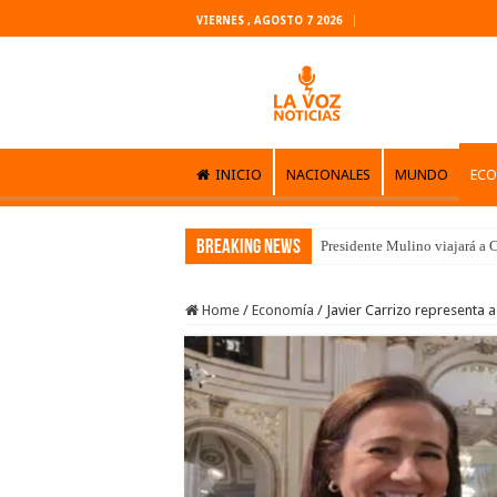
VIERNES , AGOSTO 7 2026
INICIO
NACIONALES
MUNDO
EC
Breaking News
Presidente Mulino viajará a C
Home
/
Economía
/
Javier Carrizo representa