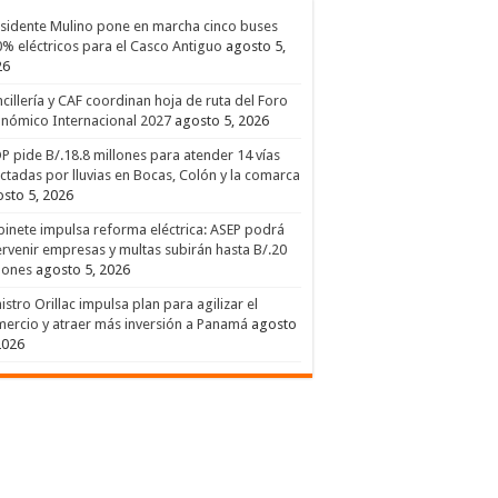
sidente Mulino pone en marcha cinco buses
% eléctricos para el Casco Antiguo
agosto 5,
26
cillería y CAF coordinan hoja de ruta del Foro
nómico Internacional 2027
agosto 5, 2026
 pide B/.18.8 millones para atender 14 vías
ctadas por lluvias en Bocas, Colón y la comarca
sto 5, 2026
inete impulsa reforma eléctrica: ASEP podrá
ervenir empresas y multas subirán hasta B/.20
lones
agosto 5, 2026
istro Orillac impulsa plan para agilizar el
ercio y atraer más inversión a Panamá
agosto
2026