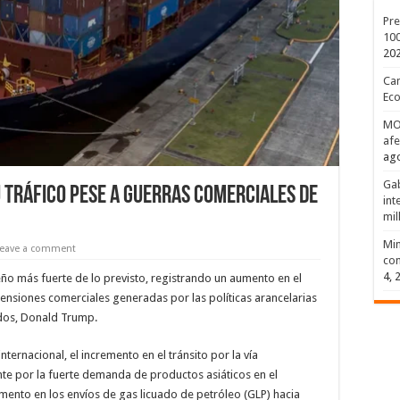
Pre
100
20
Can
Eco
MOP
afe
ago
Gab
tráfico pese a guerras comerciales de
int
mil
Min
Leave a comment
com
4, 
 más fuerte de lo previsto, registrando un aumento en el
 tensiones comerciales generadas por las políticas arancelarias
dos, Donald Trump.
nternacional, el incremento en el tránsito por la vía
te por la fuerte demanda de productos asiáticos en el
ento en los envíos de gas licuado de petróleo (GLP) hacia