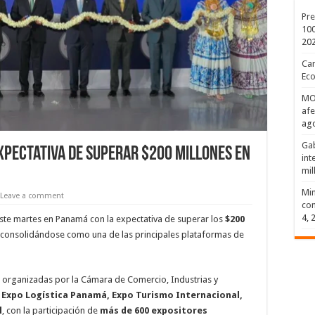
Pre
100
20
Can
Eco
MOP
afe
ago
Gab
xpectativa de superar $200 millones en
int
mil
Min
Leave a comment
com
4, 
este martes en Panamá con la expectativa de superar los
$200
 consolidándose como una de las principales plataformas de
as organizadas por la Cámara de Comercio, Industrias y
Expo Logística Panamá, Expo Turismo Internacional,
l
, con la participación de
más de 600 expositores