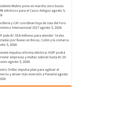
sidente Mulino pone en marcha cinco buses
% eléctricos para el Casco Antiguo
agosto 5,
26
cillería y CAF coordinan hoja de ruta del Foro
nómico Internacional 2027
agosto 5, 2026
 pide B/.18.8 millones para atender 14 vías
ctadas por lluvias en Bocas, Colón y la comarca
sto 5, 2026
inete impulsa reforma eléctrica: ASEP podrá
ervenir empresas y multas subirán hasta B/.20
lones
agosto 5, 2026
istro Orillac impulsa plan para agilizar el
ercio y atraer más inversión a Panamá
agosto
2026