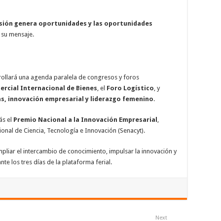
versión genera oportunidades y las oportunidades
 su mensaje.
rollará una agenda paralela de congresos y foros
rcial Internacional de Bienes
, el
Foro Logístico
, y
as, innovación empresarial y liderazgo femenino
.
ás el
Premio Nacional a la Innovación Empresarial
,
onal de Ciencia, Tecnología e Innovación (Senacyt).
ampliar el intercambio de conocimiento, impulsar la innovación y
te los tres días de la plataforma ferial.
Next