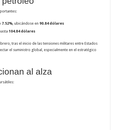
 petróleo
mportantes:
ó
7.52%
, ubicándose en
90.84 dólares
 hasta
104.84 dólares
rero, tras el inicio de las tensiones militares entre Estados
ctar el suministro global, especialmente en el estratégico
ionan al alza
rsátiles: