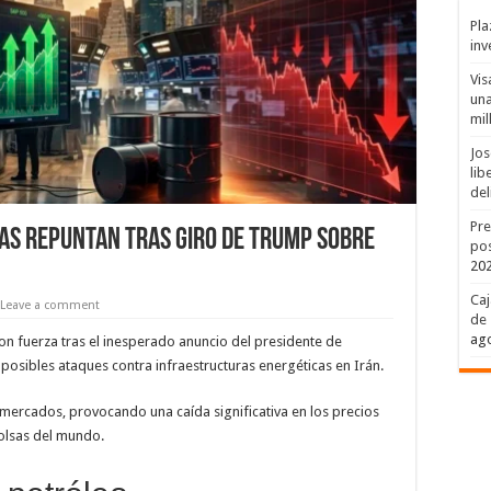
Pla
inv
Vis
una
mil
Jos
lib
del
Pre
as repuntan tras giro de Trump sobre
pos
20
Caj
Leave a comment
de 
ago
n fuerza tras el inesperado anuncio del presidente de
osibles ataques contra infraestructuras energéticas en Irán.
 mercados, provocando una caída significativa en los precios
bolsas del mundo.