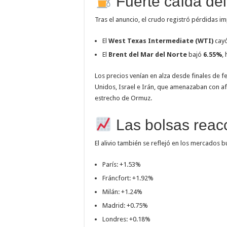
Fuerte caída del
Tras el anuncio, el crudo registró pérdidas i
El
West Texas Intermediate (WTI)
cay
El
Brent del Mar del Norte
bajó
6.55%
,
Los precios venían en alza desde finales de feb
Unidos, Israel e Irán, que amenazaban con afe
estrecho de Ormuz.
Las bolsas reacc
El alivio también se reflejó en los mercados bu
París: +1.53%
Fráncfort: +1.92%
Milán: +1.24%
Madrid: +0.75%
Londres: +0.18%