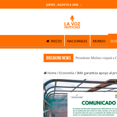
JUEVES , AGOSTO 6 2026
INICIO
NACIONALES
MUNDO
EC
Breaking News
Presidente Mulino viajará a C
Home
/
Economía
/
IMA garantiza apoyo al pr