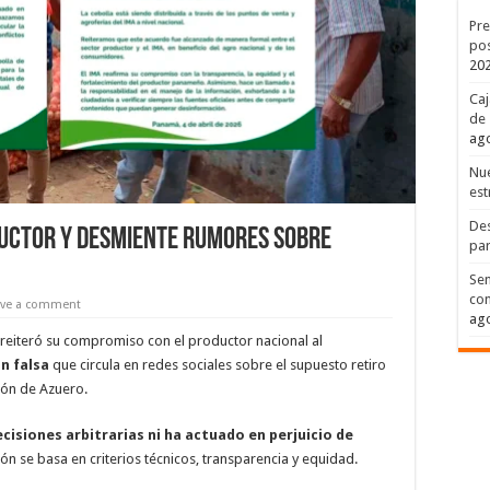
Pre
pos
20
Caj
de 
ago
Nue
est
Des
ductor y desmiente rumores sobre
par
Sen
con
ave a comment
ago
reiteró su compromiso con el productor nacional al
n falsa
que circula en redes sociales sobre el supuesto retiro
ión de Azuero.
isiones arbitrarias ni ha actuado en perjuicio de
ón se basa en criterios técnicos, transparencia y equidad.