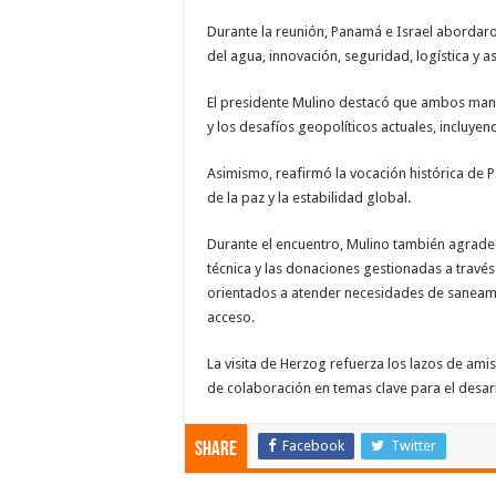
Durante la reunión, Panamá e Israel abordar
del agua, innovación, seguridad, logística y as
El presidente Mulino destacó que ambos mand
y los desafíos geopolíticos actuales, incluyen
Asimismo, reafirmó la vocación histórica de
de la paz y la estabilidad global.
Durante el encuentro, Mulino también agrade
técnica y las donaciones gestionadas a trav
orientados a atender necesidades de saneami
acceso.
La visita de Herzog refuerza los lazos de am
de colaboración en temas clave para el desarr
Facebook
Twitter
Share