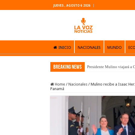
JUEVES , AGOSTO 6 2026
INICIO
NACIONALES
MUNDO
EC
Breaking News
Presidente Mulino viajará a C
Home
/
Nacionales
/
Mulino recibe a Isaac Her
Panamá