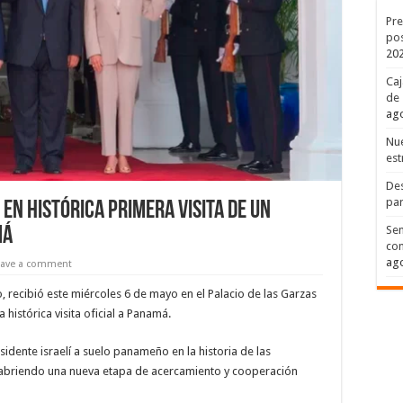
Pre
pos
20
Caj
de 
ago
Nue
est
Des
par
 en histórica primera visita de un
Sen
má
con
ago
eave a comment
o, recibió este miércoles 6 de mayo en el Palacio de las Garzas
histórica visita oficial a Panamá.
sidente israelí a suelo panameño en la historia de las
 abriendo una nueva etapa de acercamiento y cooperación