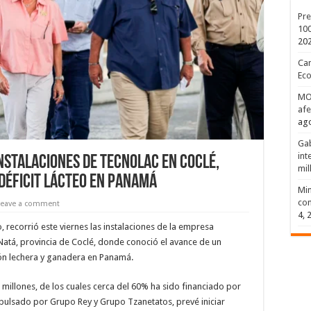
Pre
100
20
Can
Eco
MOP
afe
ago
Gab
int
nstalaciones de Tecnolac en Coclé,
mil
déficit lácteo en Panamá
Min
com
Leave a comment
4, 
o, recorrió este viernes las instalaciones de la empresa
 Natá, provincia de Coclé, donde conoció el avance de un
ón lechera y ganadera en Panamá.
6 millones, de los cuales cerca del 60% ha sido financiado por
pulsado por Grupo Rey y Grupo Tzanetatos, prevé iniciar