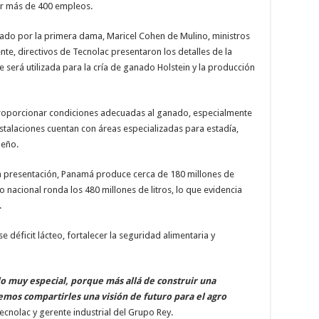
r más de 400 empleos.
ado por la primera dama, Maricel Cohen de Mulino, ministros
te, directivos de Tecnolac presentaron los detalles de la
ue será utilizada para la cría de ganado Holstein y la producción
 proporcionar condiciones adecuadas al ganado, especialmente
talaciones cuentan con áreas especializadas para estadía,
deño.
a presentación, Panamá produce cerca de 180 millones de
o nacional ronda los 480 millones de litros, lo que evidencia
.
e déficit lácteo, fortalecer la seguridad alimentaria y
do muy especial, porque más allá de construir una
emos compartirles una visión de futuro para el agro
ecnolac y gerente industrial del Grupo Rey.