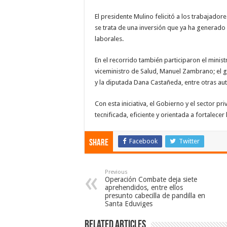
El presidente Mulino felicitó a los trabajador
se trata de una inversión que ya ha generad
laborales.
En el recorrido también participaron el minis
viceministro de Salud, Manuel Zambrano; el g
y la diputada Dana Castañeda, entre otras au
Con esta iniciativa, el Gobierno y el sector
tecnificada, eficiente y orientada a fortalecer 
Facebook
Twitter
Share
Previous
Operación Combate deja siete
aprehendidos, entre ellos
presunto cabecilla de pandilla en
Santa Eduviges
Related Articles