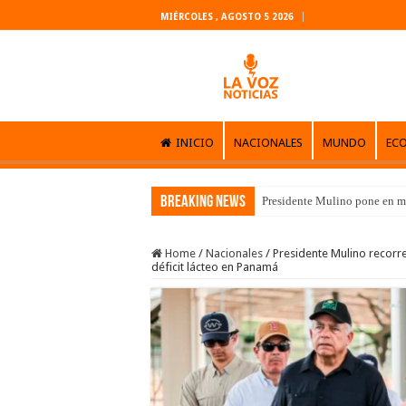
MIÉRCOLES , AGOSTO 5 2026
INICIO
NACIONALES
MUNDO
EC
Breaking News
Presidente Mulino pone en m
Home
/
Nacionales
/
Presidente Mulino recorre
déficit lácteo en Panamá