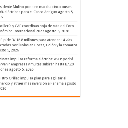
sidente Mulino pone en marcha cinco buses
% eléctricos para el Casco Antiguo
agosto 5,
26
cillería y CAF coordinan hoja de ruta del Foro
nómico Internacional 2027
agosto 5, 2026
 pide B/.18.8 millones para atender 14 vías
ctadas por lluvias en Bocas, Colón y la comarca
sto 5, 2026
inete impulsa reforma eléctrica: ASEP podrá
ervenir empresas y multas subirán hasta B/.20
lones
agosto 5, 2026
istro Orillac impulsa plan para agilizar el
ercio y atraer más inversión a Panamá
agosto
2026