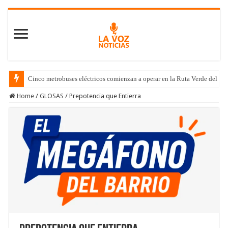
Cinco metrobuses eléctricos comienzan a operar en la Ruta Verde del C
Home
/
GLOSAS
/
Prepotencia que Entierra