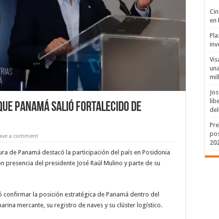
Cin
en 
Pla
inv
Vis
una
mil
Jos
lib
ue Panamá salió fortalecido de
del
Pre
pos
ave a comment
20
ura de Panamá destacó la participación del país en Posidonia
on presencia del presidente José Raúl Mulino y parte de su
ió confirmar la posición estratégica de Panamá dentro del
rina mercante, su registro de naves y su clúster logístico.