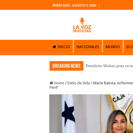
MIÉRCOLES , AGOSTO 5 2026
INICIO
NACIONALES
MUNDO
EC
Breaking News
Presidente Mulino pone en m
Home
/
Estilo de Vida
/
María Batista, enfermer
Peré”