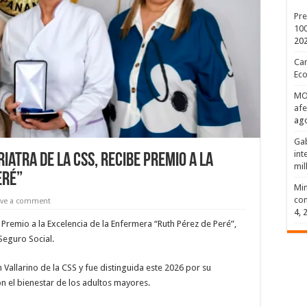
Pre
100
20
Can
Eco
MOP
afe
ago
Gab
int
iatra de la CSS, recibe Premio a la
mil
eré”
Min
com
ave a comment
4, 
 Premio a la Excelencia de la Enfermera “Ruth Pérez de Peré”,
Seguro Social.
ín Vallarino de la CSS y fue distinguida este 2026 por su
 el bienestar de los adultos mayores.