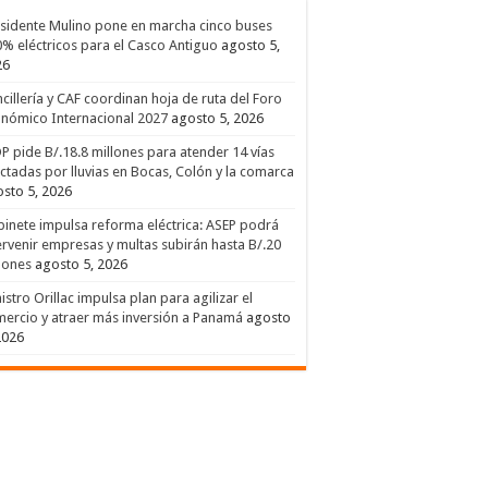
sidente Mulino pone en marcha cinco buses
% eléctricos para el Casco Antiguo
agosto 5,
26
cillería y CAF coordinan hoja de ruta del Foro
nómico Internacional 2027
agosto 5, 2026
 pide B/.18.8 millones para atender 14 vías
ctadas por lluvias en Bocas, Colón y la comarca
sto 5, 2026
inete impulsa reforma eléctrica: ASEP podrá
ervenir empresas y multas subirán hasta B/.20
lones
agosto 5, 2026
istro Orillac impulsa plan para agilizar el
ercio y atraer más inversión a Panamá
agosto
2026