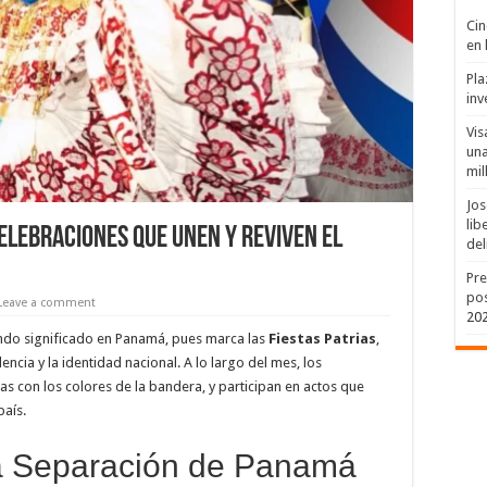
Cin
en 
Pla
inv
Vis
una
mil
Jos
lib
elebraciones que Unen y Reviven el
del
Pre
pos
Leave a comment
20
ndo significado en Panamá, pues marca las
Fiestas Patrias
,
ncia y la identidad nacional. A lo largo del mes, los
s con los colores de la bandera, y participan en actos que
país.
a Separación de Panamá