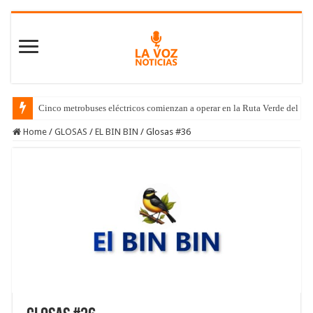
Cinco metrobuses eléctricos comienzan a operar en la Ruta Verde del C
Home
/
GLOSAS
/
EL BIN BIN
/
Glosas #36