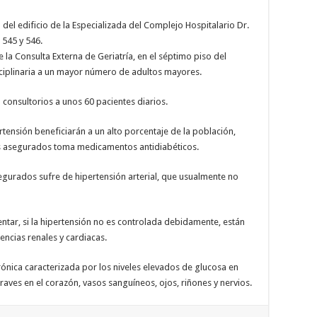
o del edificio de la Especializada del Complejo Hospitalario Dr.
 545 y 546.
e la Consulta Externa de Geriatría, en el séptimo piso del
sciplinaria a un mayor número de adultos mayores.
 consultorios a unos 60 pacientes diarios.
rtensión beneficiarán a un alto porcentaje de la población,
s asegurados toma medicamentos antidiabéticos.
egurados sufre de hipertensión arterial, que usualmente no
ntar, si la hipertensión no es controlada debidamente, están
iencias renales y cardiacas.
nica caracterizada por los niveles elevados de glucosa en
aves en el corazón, vasos sanguíneos, ojos, riñones y nervios.