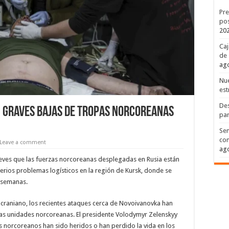
Pre
pos
20
Caj
de 
ago
Nue
est
Des
n Graves Bajas de Tropas Norcoreanas
par
Sen
con
Leave a comment
ago
 jueves que las fuerzas norcoreanas desplegadas en Rusia están
erios problemas logísticos en la región de Kursk, donde se
s semanas.
r ucraniano, los recientes ataques cerca de Novoivanovka han
as unidades norcoreanas. El presidente Volodymyr Zelenskyy
norcoreanos han sido heridos o han perdido la vida en los