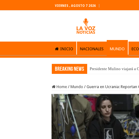
VIERNES , AGOSTO 7 2026
INICIO
NACIONALES
MUNDO
EC
Breaking News
Presidente Mulino viajará a C
Home
/
Mundo
/
Guerra en Ucrania: Reportan 