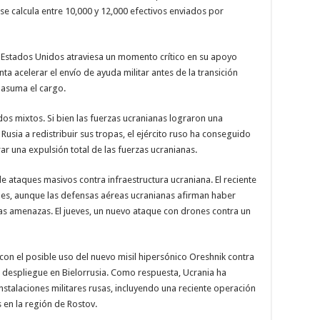
se calcula entre 10,000 y 12,000 efectivos enviados por
as Estados Unidos atraviesa un momento crítico en su apoyo
nta acelerar el envío de ayuda militar antes de la transición
 asuma el cargo.
s mixtos. Si bien las fuerzas ucranianas lograron una
 Rusia a redistribuir sus tropas, el ejército ruso ha conseguido
rar una expulsión total de las fuerzas ucranianas.
de ataques masivos contra infraestructura ucraniana. El reciente
nes, aunque las defensas aéreas ucranianas afirman haber
tas amenazas. El jueves, un nuevo ataque con drones contra un
con el posible uso del nuevo misil hipersónico Oreshnik contra
despliegue en Bielorrusia. Como respuesta, Ucrania ha
nstalaciones militares rusas, incluyendo una reciente operación
 en la región de Rostov.