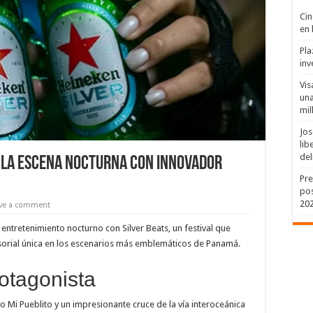
Cin
en 
Pla
inv
Vis
una
mil
Jos
lib
del
 la Escena Nocturna con Innovador
Pre
pos
20
ve a comment
 entretenimiento nocturno con Silver Beats, un festival que
nsorial única en los escenarios más emblemáticos de Panamá.
otagonista
 Mi Pueblito y un impresionante cruce de la vía interoceánica