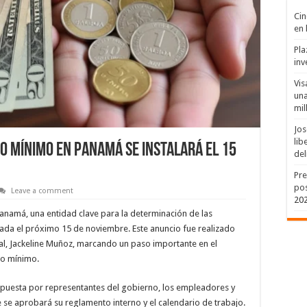
Cin
en 
Pla
inv
Vis
una
mil
Jos
lib
io Mínimo en Panamá se Instalará el 15
del
Pre
pos
Leave a comment
20
anamá, una entidad clave para la determinación de las
alada el próximo 15 de noviembre. Este anuncio fue realizado
ral, Jackeline Muñoz, marcando un paso importante en el
rio mínimo.
compuesta por representantes del gobierno, los empleadores y
e se aprobará su reglamento interno y el calendario de trabajo.