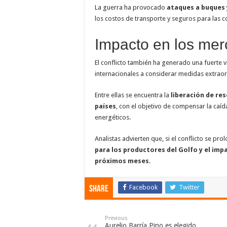
La guerra ha provocado
ataques a buques 
los costos de transporte y seguros para las 
Impacto en los mer
El conflicto también ha generado una fuerte v
internacionales a considerar medidas extraor
Entre ellas se encuentra la
liberación de re
países
, con el objetivo de compensar la caíd
energéticos.
Analistas advierten que, si el conflicto se pr
para los productores del Golfo y el im
próximos meses
.
Facebook
Twitter
Share
Previous
Aurelio Barría Pino es elegido