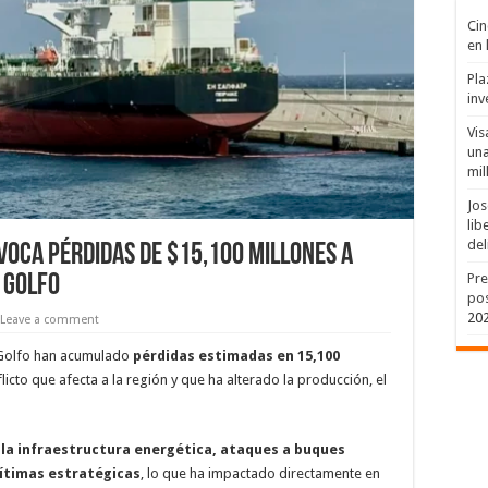
Cin
en 
Pla
inv
Vis
una
mil
Jos
lib
del
voca pérdidas de $15,100 millones a
Pre
 Golfo
pos
20
Leave a comment
l Golfo han acumulado
pérdidas estimadas en 15,100
flicto que afecta a la región y que ha alterado la producción, el
 la infraestructura energética, ataques a buques
rítimas estratégicas
, lo que ha impactado directamente en