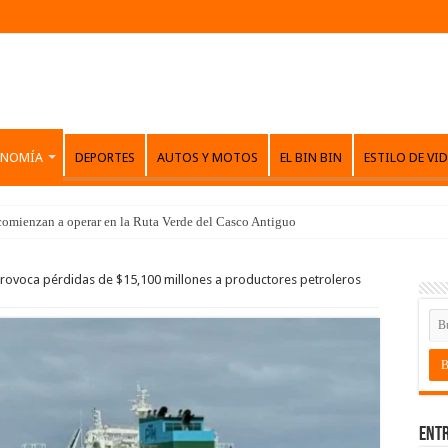
ONOMÍA
DEPORTES
AUTOS Y MOTOS
EL BIN BIN
ESTILO DE VI
comienzan a operar en la Ruta Verde del Casco Antiguo
rovoca pérdidas de $15,100 millones a productores petroleros
Entr