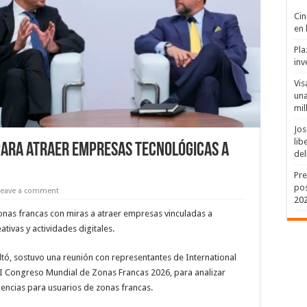
Cin
en 
Pla
inv
Vis
una
mil
Jos
lib
 para atraer empresas tecnológicas a
del
Pre
pos
Leave a comment
20
nas francas con miras a atraer empresas vinculadas a
ativas y actividades digitales.
oltó, sostuvo una reunión con representantes de International
XII Congreso Mundial de Zonas Francas 2026, para analizar
encias para usuarios de zonas francas.