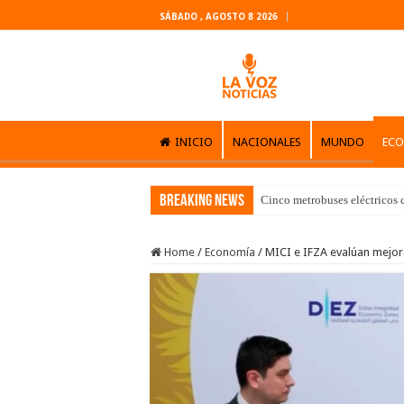
SÁBADO , AGOSTO 8 2026
INICIO
NACIONALES
MUNDO
EC
Breaking News
Cinco metrobuses eléctricos 
Home
/
Economía
/
MICI e IFZA evalúan mejor