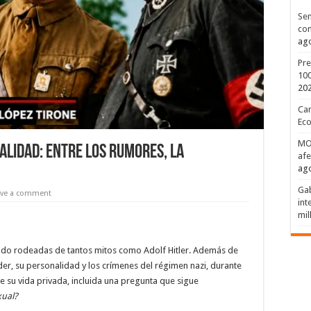
Sen
con
ago
Pre
100
20
Can
Eco
MOP
alidad: entre los rumores, la
afe
ago
Gab
ave a comment
int
mil
tado rodeadas de tantos mitos como Adolf Hitler. Además de
der, su personalidad y los crímenes del régimen nazi, durante
 su vida privada, incluida una pregunta que sigue
xual?