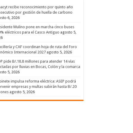
acyt recibe reconocimiento por quinto año
secutivo por gestión de huella de carbono
sto 6, 2026
sidente Mulino pone en marcha cinco buses
% eléctricos para el Casco Antiguo
agosto 5,
26
cillería y CAF coordinan hoja de ruta del Foro
nómico Internacional 2027
agosto 5, 2026
 pide B/.18.8 millones para atender 14 vías
ctadas por lluvias en Bocas, Colón y la comarca
sto 5, 2026
inete impulsa reforma eléctrica: ASEP podrá
ervenir empresas y multas subirán hasta B/.20
lones
agosto 5, 2026