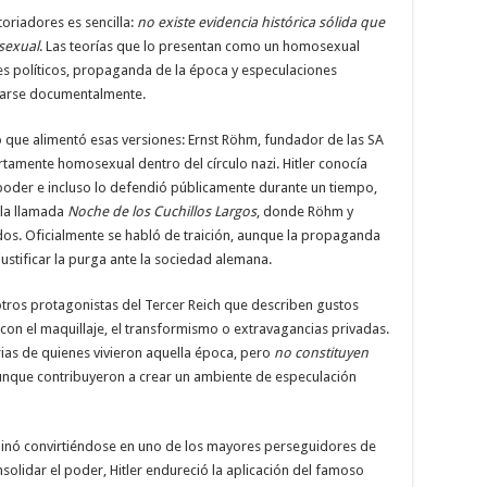
toriadores es sencilla:
no existe evidencia histórica sólida que
sexual
. Las teorías que lo presentan como un homosexual
s políticos, propaganda de la época y especulaciones
rarse documentalmente.
o que alimentó esas versiones: Ernst Röhm, fundador de las SA
rtamente homosexual dentro del círculo nazi. Hitler conocía
poder e incluso lo defendió públicamente durante un tiempo,
 la llamada
Noche de los Cuchillos Largos
, donde Röhm y
dos. Oficialmente se habló de traición, aunque la propaganda
ustificar la purga ante la sociedad alemana.
otros protagonistas del Tercer Reich que describen gustos
on el maquillaje, el transformismo o extravagancias privadas.
ias de quienes vivieron aquella época, pero
no constituyen
unque contribuyeron a crear un ambiente de especulación
minó convirtiéndose en uno de los mayores perseguidores de
lidar el poder, Hitler endureció la aplicación del famoso