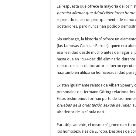
La respuesta que ofrece la mayoría de los his
permita afirmar que Adolf Hitler fuera homo
reprimido nacieron principalmente de rumore
posteriores, pero nunca han podido demost
Sin embargo, la historia sí ofrece un element
(las famosas Camisas Pardas), quien era abie
esa realidad desde mucho antes de llegar al 
hasta que en 1934 decidió eliminarlo durante
cientos de sus colaboradores fueron ejecuta
nazi también utilizó su homosexualidad para j
Existen igualmente relatos de Albert Speer y 
personales de Hermann Göring relacionados c
Estos testimonios forman parte de las memor
pruebas de la orientación sexual de Hitler
, a
alrededor de la cúpula nazi.
Paradójicamente, el mismo régimen nazi ter
los homosexuales de Europa. Después de conso