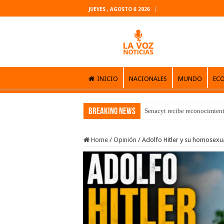
JUEVES , AGOSTO 6 2026
INICIO
NACIONALES
MUNDO
EC
Breaking News
Senacyt recibe reconocimient
Home
/
Opinión
/
Adolfo Hitler y su homosexua