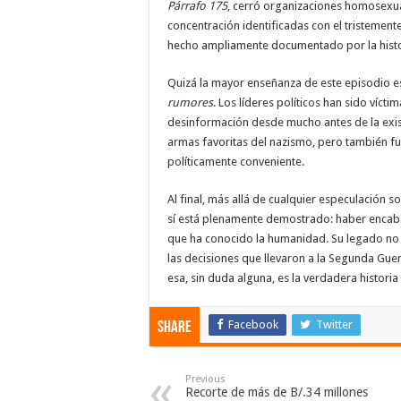
Párrafo 175
, cerró organizaciones homosexu
concentración identificadas con el tristement
hecho ampliamente documentado por la histo
Quizá la mayor enseñanza de este episodio 
rumores
. Los líderes políticos han sido v
desinformación desde mucho antes de la exist
armas favoritas del nazismo, pero también fu
políticamente conveniente.
Al final, más allá de cualquier especulación 
sí está plenamente demostrado: haber encab
que ha conocido la humanidad. Su legado no e
las decisiones que llevaron a la Segunda Guer
esa, sin duda alguna, es la verdadera histori
Facebook
Twitter
Share
Previous
Recorte de más de B/.34 millones