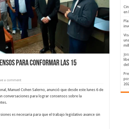
Cin
en 
Pla
inv
Vis
una
mil
Jos
lib
sensos para conformar las 15
del
Pre
pos
ave a comment
20
onal, Manuel Cohen Salerno, anunció que desde este lunes 6 de
iarán conversaciones para lograr consensos sobre la
tes.
siones es necesaria para que el trabajo legislativo avance sin