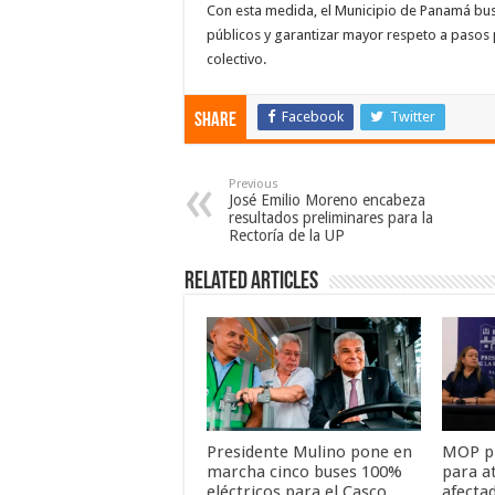
Con esta medida, el Municipio de Panamá busc
públicos y garantizar mayor respeto a pasos 
colectivo.
Facebook
Twitter
Share
Previous
José Emilio Moreno encabeza
resultados preliminares para la
Rectoría de la UP
Related Articles
Presidente Mulino pone en
MOP pi
marcha cinco buses 100%
para a
eléctricos para el Casco
afectad