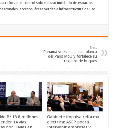
a reforzar el control sobre el uso indebido de espacios
peatonales, accesos, áreas verdes e infraestructura de uso
Next
Panamá vuelve a la lista blanca
del Paris MoU y fortalece su
registro de buques
de B/.18.8 millones
Gabinete impulsa reforma
tender 14 vías
eléctrica: ASEP podrá
as por lluvias en
intervenir empresas y