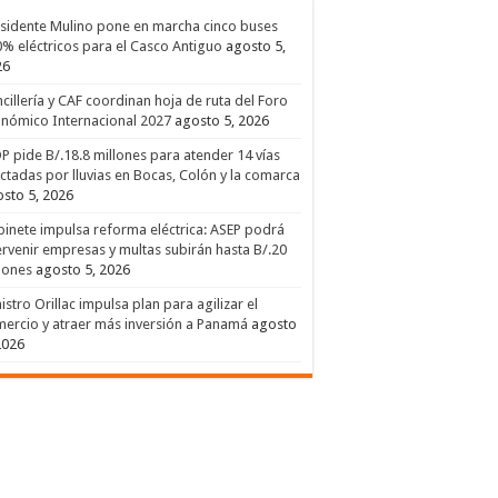
sidente Mulino pone en marcha cinco buses
% eléctricos para el Casco Antiguo
agosto 5,
26
cillería y CAF coordinan hoja de ruta del Foro
nómico Internacional 2027
agosto 5, 2026
 pide B/.18.8 millones para atender 14 vías
ctadas por lluvias en Bocas, Colón y la comarca
sto 5, 2026
inete impulsa reforma eléctrica: ASEP podrá
ervenir empresas y multas subirán hasta B/.20
lones
agosto 5, 2026
istro Orillac impulsa plan para agilizar el
ercio y atraer más inversión a Panamá
agosto
2026