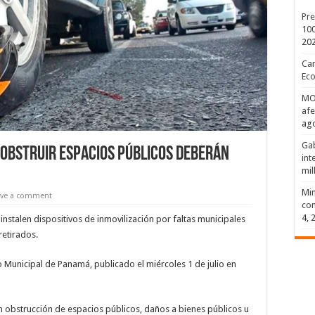
Pre
100
20
Can
Eco
MOP
afe
ago
Gab
 obstruir espacios públicos deberán
int
mil
Min
ave a comment
com
4, 
 instalen dispositivos de inmovilización por faltas municipales
retirados.
 Municipal de Panamá, publicado el miércoles 1 de julio en
 obstrucción de espacios públicos, daños a bienes públicos u