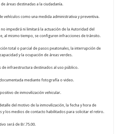
de áreas destinadas a la ciudadanía.
 de vehículos como una medida administrativa y preventiva.
o impedirá ni limitará la actuación de la Autoridad del
e, al mismo tiempo, se configuren infracciones de tránsito.
ción total o parcial de pasos peatonales, la interrupción de
capacidad y la ocupación de áreas verdes.
 de infraestructura destinados al uso público.
r documentada mediante fotografía o video.
positivo de inmovilización vehicular.
etalle del motivo de la inmovilización, la fecha y hora de
 y los medios de contacto habilitados para solicitar el retiro.
tivo será de B/.75.00.